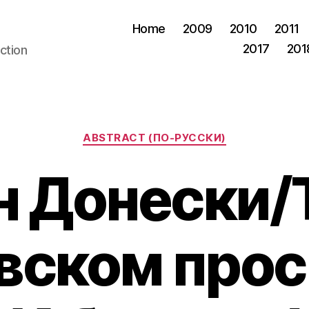
Home
2009
2010
2011
2017
201
ction
Categories
ABSTRACT (ПО-РУССКИ)
н Донески/
вском про