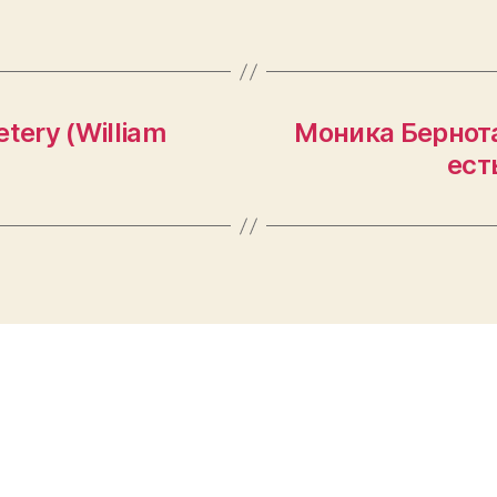
tery (William
Моника Бернот
ест