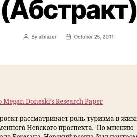
(Абстракт
By
alblazer
October 25, 2011
Post
Post
author
date
o Megan Doneski’s Research Paper
роект рассматривает роль туризма в жиз
менного Невского проспекта. По мнению