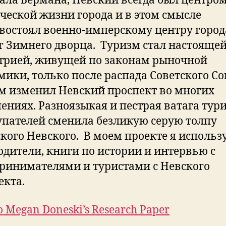
ла Бермана, Невский всегда был центро
ческой жизни города и в этом смысле
востоял военно-имперскому центру город
г Зимнего дворца. Туризм стал настояще
трией, живущей по законам рыночной
мики, только после распада Советского Со
м изменил Невский проспект во многих
ениях. Разноязыкая и пестрая ватага тур
упателей сменила безликую серую толпу
ского Невского. В моем проекте я использ
одители, книги по истории и интервью с
ринимателями и туристами с Невского
екта.
o Megan Doneski’s Research Paper