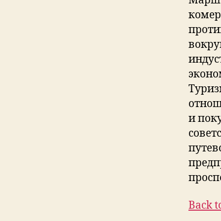
Марша
комер
проти
вокру
индус
эконо
Туриз
отнош
и пок
совет
путев
предп
просп
Back t