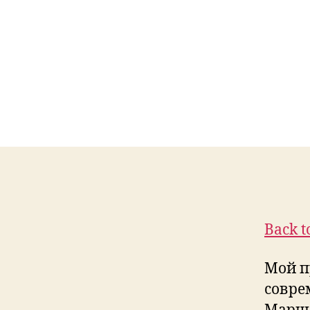
Back t
Мой п
совре